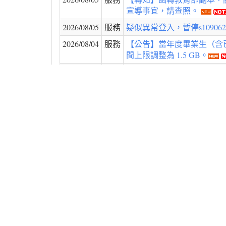
宣導事宜，請查照。
2026/08/05
服務
疑似異常登入，暫停s10906252
2026/08/04
服務
【公告】當年度畢業生（含已離校者
間上限調整為 1.5 GB。
2026/07/28
服務
【轉知】臺灣學術網路新竹區
2026/07/28
服務
疑似異常使用 gapp 服務，暫停g
2026/07/22
服務
學生宿舍區儒齋網路機房設備
2026/07/16
服務
棒球場-無線網路 因照明工
2026/07/13
服務
學生宿舍區儒齋網路機房設備
2026/07/06
公告
刪除無線網路帳號（11507061
2026/07/02
服務
本校網路電話系統有部分主機
2026/07/02
服務
疑似異常登入，暫停d907913@o
2026/06/29
服務
[轉貼]國網中心TWAREN網
2026/06/29
服務
[轉貼]國網中心TWAREN