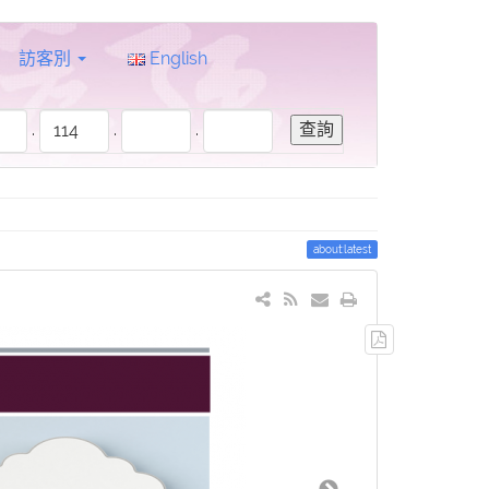
訪客別
English
.
.
.
about:latest
輸
出
PDF
檔
案