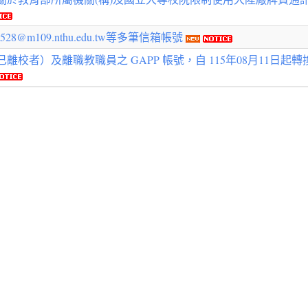
8@m109.nthu.edu.tw等多筆信箱帳號
）及離職教職員之 GAPP 帳號，自 115年08月11日起轉換為 Educ
網中心進行網路改接作業，時間： 8 月 15 日（六）。
suryachandra@gapp 信箱帳號。
發生異常，已於07/23上午10點恢復正常運作。。
程導致電源供應中斷，棒球場-無線網路連線於期間將會無法使用
發生異常，已於07/13中午12點恢復正常運作。
512），下列無線網路帳號於 115 年 8 月 2 日 17:00 刪除。
故障，目前維修進進行中（7/17已修復）
z.nthu.edu.tw 等多筆信箱帳號
路維運中心(NOC)公告系統設備緊急通知-SSL-VPN 6/29上午起
網路維運中心(NOC)公告系統設備緊急通知-TWAREN中研院節點